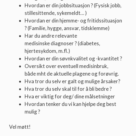
Hvordan er din jobbsituasjon ? (Fysisk jobb,
stillesittende, sykemeldt… )
Hvordan er din hjemme- og fritidssituasjon
? (Familie, hygge, ansvar, tidsklemme)
Har du andre relevante
medisinske diagnoser ? (diabetes,
hjertesykdom, m.fl.)
Hvordan er din søvnkvalitet og -kvantitet ?
Oversikt over eventuell medisinbruk,
både mht de aktuelle plagene og forøvrig.
Hva tror du selv er galt og mulige årsaker?
Hva tror du selv skal til for å bli bedre ?
Hva er viktig for deg/ dine målsetninger
Hvordan tenker du vi kan hjelpe deg best
mulig ?
Vel møtt!