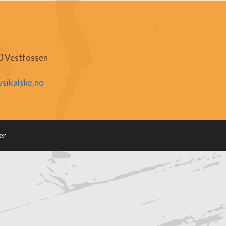
20 Vestfossen
sikalske.no
er