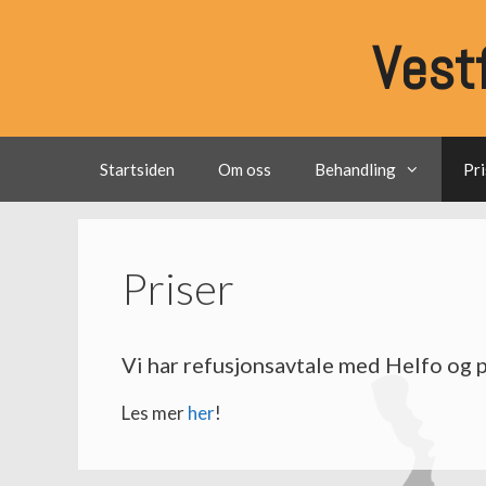
Hopp
til
Vest
innhold
Startsiden
Om oss
Behandling
Pri
Priser
Vi har refusjonsavtale med Helfo og p
Les mer
her
!