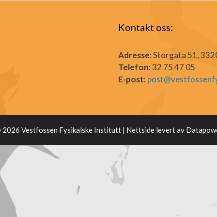
Kontakt oss:
Adresse
: Storgata 51, 33
Telefon:
32 75 47 05
E-post:
post@vestfossenfy
 2026 Vestfossen Fysikalske Institutt | Nettside levert av
Datapow